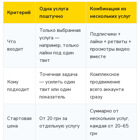
Одна услуга
Комбинация из
Критерий
поштучно
нескольких услуг
Только выбранная
Подписчики +
услуга —
Что
лайки + ретвиты +
например, только
входит
просмотры видео
лайки под один
вместе
твит
Точечная задача
Комплексное
Кому
— усилить один
продвижение
подходит
твит или один
всего аккаунта
показатель
сразу
Суммарно от
Стартовая
От 20 грн за
нескольких услуг,
цена
отдельную услугу
каждая от 20–65
грн