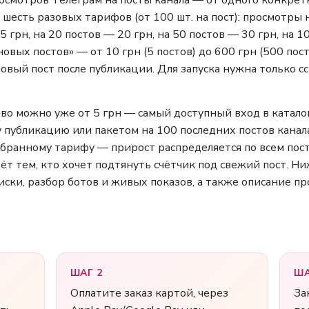
осмотров Телеграм на посты канала — от одного конкретн
шесть разовых тарифов (от 100 шт. на пост): просмотры н
5 грн, на 20 постов — 20 грн, на 50 постов — 30 грн, на 
вых постов» — от 10 грн (5 постов) до 600 грн (500 пост
вый пост после публикации. Для запуска нужна только ссы
о можно уже от 5 грн — самый доступный вход в каталог
 публикацию или пакетом на 100 последних постов канала
бранному тарифу — прирост распределяется по всем пост
ёт тем, кто хочет подтянуть счётчик под свежий пост. Н
иски, разбор ботов и живых показов, а также описание про
ШАГ 2
ША
Оплатите заказ картой, через
За