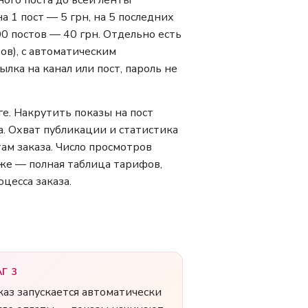
ого поста до всей ленты
а 1 пост — 5 грн, на 5 последних
100 постов — 40 грн. Отдельно есть
ов), с автоматическим
лка на канал или пост, пароль не
е. Накрутить показы на пост
. Охват публикации и статистика
ам заказа. Число просмотров
иже — полная таблица тарифов,
цесса заказа.
Г 3
каз запускается автоматически