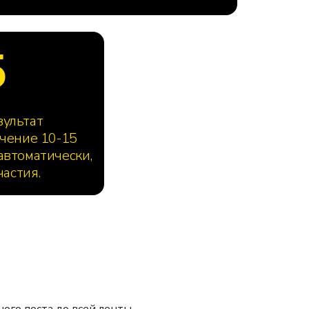
5
зультат
ечение 10-15
автоматически,
частия.