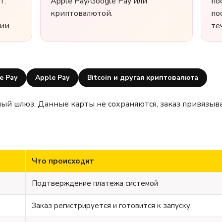
т:
Apple Pay/Google Pay или
по
криптовалютой.
по
ии.
те
e Pay
Apple Pay
Bitcoin и другая криптовалюта
й шлюз. Данные карты не сохраняются, заказ привязывае
Что происходит
Подтверждение платежа системой
Заказ регистрируется и готовится к запуску