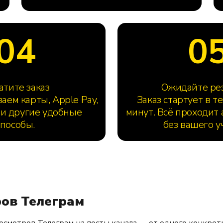
04
0
атите заказ
Ожидайте ре
ем карты, Apple Pay,
Заказ стартует в т
 и другие удобные
минут. Всё проходит 
способы.
без вашего у
ов Телеграм