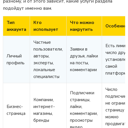
разному, и от этого зависит, какие услуги раздела
подойдут именно вам.
Тип
Кто
Что можно
Особенно
аккаунта
использует
накрутить
Частные
Есть лимит
пользователи,
Заявки в
число друз
Личный
авторы,
друзья, лайки
установле
профиль
эксперты,
на посты,
самой
локальные
комментарии
платформ
специалисты
Число
Подписчики
подписчик
Компании,
страницы,
не огранич
Бизнес-
интернет-
лайки,
страницу
страница
магазины,
комментарии,
можно
бренды
просмотры
продвигат
видео