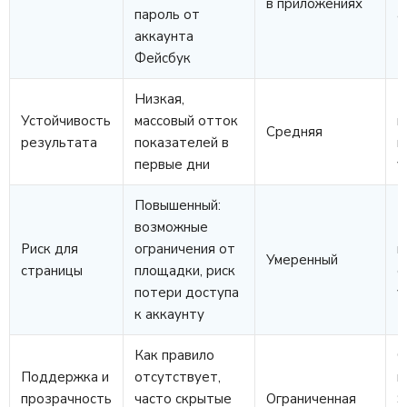
в приложениях
пароль от
а
аккаунта
з
Фейсбук
Низкая,
В
Устойчивость
массовый отток
п
Средняя
результата
показателей в
к
первые дни
у
Повышенный:
возможные
М
Риск для
ограничения от
п
Умеренный
страницы
площадки, риск
с
потери доступа
у
к аккаунту
Как правило
С
Поддержка и
отсутствует,
п
прозрачность
часто скрытые
Ограниченная
S