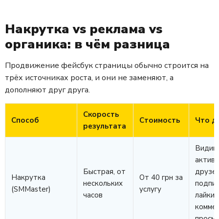
Накрутка vs реклама vs
органика: в чём разница
Продвижение фейсбук страницы обычно строится на
трёх источниках роста, и они не заменяют, а
дополняют друг друга.
Скорость
Способ
Стоимость
Что д
результата
Видим
активн
Быстрая, от
друзей
Накрутка
От 40 грн за
нескольких
подпис
(SMMaster)
услугу
часов
лайки,
коммен
просм