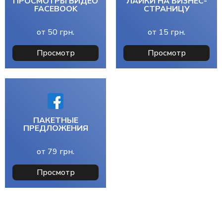
ПРОСМОТРЫ ВИДЕО
ЛАЙКИ НА БИЗНЕС-
FACEBOOK
СТРАНИЦУ
от
50
грн.
от
15
грн.
Просмотр
Просмотр
ПАКЕТНЫЕ
ПРЕДЛОЖЕНИЯ
от
79
грн.
Просмотр