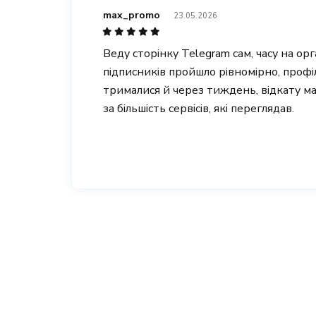
max_promo
23.05.2026
Веду сторінку Telegram сам, часу на ор
підписників пройшло рівномірно, проф
трималися й через тиждень, відкату м
за більшість сервісів, які переглядав.