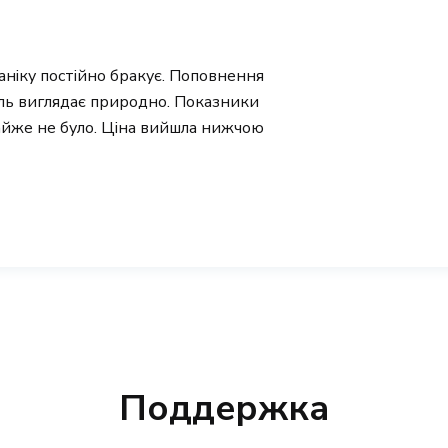
ганіку постійно бракує. Поповнення
іль виглядає природно. Показники
айже не було. Ціна вийшла нижчою
Поддержка