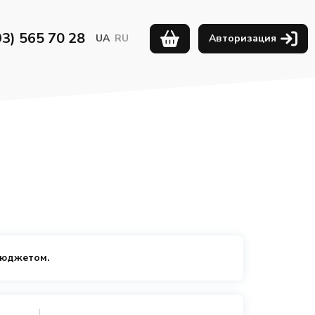
93) 565 70 28
UA
RU
Авторизация
бюджетом.