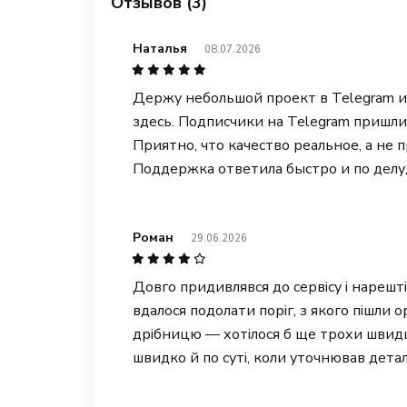
Отзывов (3)
Наталья
08.07.2026
Держу небольшой проект в Telegram 
здесь. Подписчики на Telegram пришли
Приятно, что качество реальное, а не 
Поддержка ответила быстро и по делу,
Роман
29.06.2026
Довго придивлявся до сервісу і нарешт
вдалося подолати поріг, з якого пішли о
дрібницю — хотілося б ще трохи швидш
швидко й по суті, коли уточнював детал