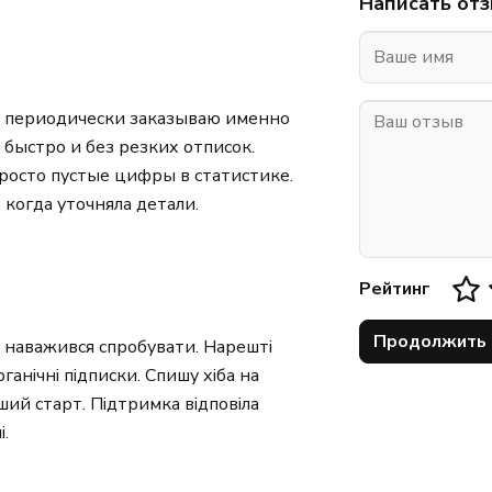
Написать от
и периодически заказываю именно
 быстро и без резких отписок.
просто пустые цифры в статистике.
 когда уточняла детали.
Рейтинг
Продолжить
і наважився спробувати. Нарешті
рганічні підписки. Спишу хіба на
ий старт. Підтримка відповіла
і.