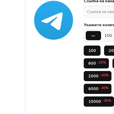
Ссылка на кан
Укажите колич
100
20
-25%
600
-40%
2000
-40%
6000
-45%
10000