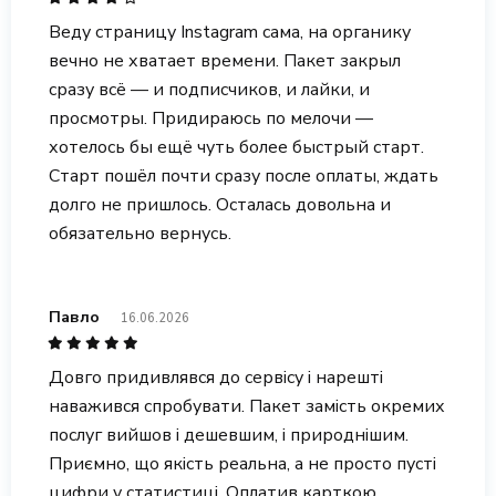
Веду страницу Instagram сама, на органику
вечно не хватает времени. Пакет закрыл
сразу всё — и подписчиков, и лайки, и
просмотры. Придираюсь по мелочи —
хотелось бы ещё чуть более быстрый старт.
Старт пошёл почти сразу после оплаты, ждать
долго не пришлось. Осталась довольна и
обязательно вернусь.
Павло
16.06.2026
Довго придивлявся до сервісу і нарешті
наважився спробувати. Пакет замість окремих
послуг вийшов і дешевшим, і природнішим.
Приємно, що якість реальна, а не просто пусті
цифри у статистиці. Оплатив карткою,