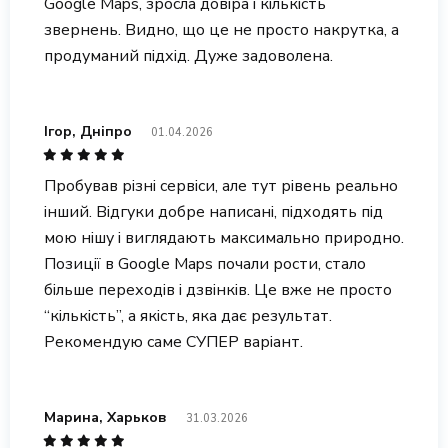
Google Maps, зросла довіра і кількість
звернень. Видно, що це не просто накрутка, а
продуманий підхід. Дуже задоволена.
Ігор, Дніпро
01.04.2026
Пробував різні сервіси, але тут рівень реально
інший. Відгуки добре написані, підходять під
мою нішу і виглядають максимально природно.
Позиції в Google Maps почали рости, стало
більше переходів і дзвінків. Це вже не просто
“кількість”, а якість, яка дає результат.
Рекомендую саме СУПЕР варіант.
Марина, Харьков
31.03.2026