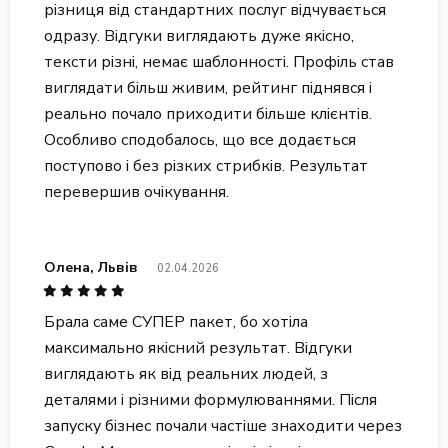
різниця від стандартних послуг відчувається
одразу. Відгуки виглядають дуже якісно,
тексти різні, немає шаблонності. Профіль став
виглядати більш живим, рейтинг піднявся і
реально почало приходити більше клієнтів.
Особливо сподобалось, що все додається
поступово і без різких стрибків. Результат
перевершив очікування.
Олена, Львів
02.04.2026
Брала саме СУПЕР пакет, бо хотіла
максимально якісний результат. Відгуки
виглядають як від реальних людей, з
деталями і різними формулюваннями. Після
запуску бізнес почали частіше знаходити через