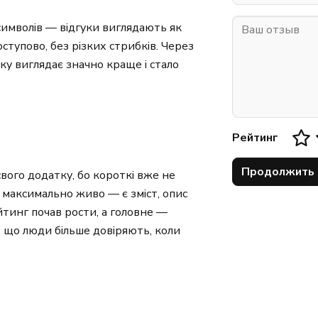
имволів — відгуки виглядають як
оступово, без різких стрибків. Через
тку виглядає значно краще і стало
Рейтинг
Продолжить
свого додатку, бо короткі вже не
 максимально живо — є зміст, опис
йтинг почав рости, а головне —
, що люди більше довіряють, коли