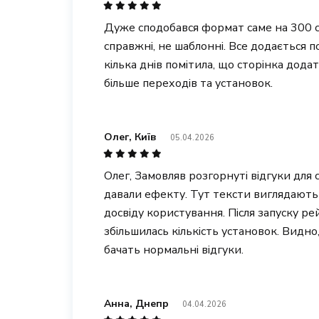
Дуже сподобався формат саме на 300 с
справжні, не шаблонні. Все додається п
кілька днів помітила, що сторінка дода
більше переходів та установок.
Олег, Київ
05.04.2026
Олег, Замовляв розгорнуті відгуки для 
давали ефекту. Тут тексти виглядають
досвіду користування. Після запуску ре
збільшилась кількість установок. Видно
бачать нормальні відгуки.
Анна, Днепр
04.04.2026