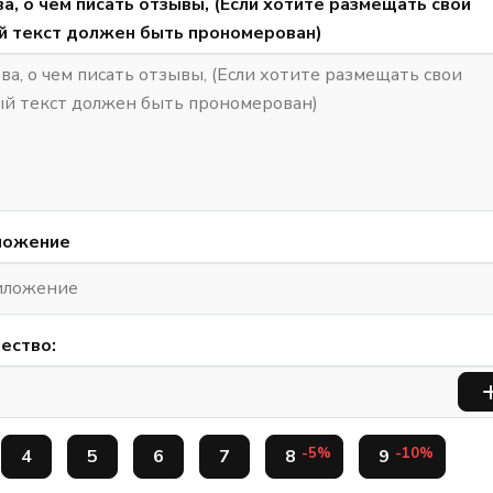
а, о чем писать отзывы, (Если хотите размещать свои
й текст должен быть прономерован)
ложение
ество:
-5%
-10%
4
5
6
7
8
9