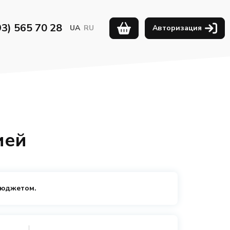
93) 565 70 28
UA
RU
Авторизация
ией
бюджетом.