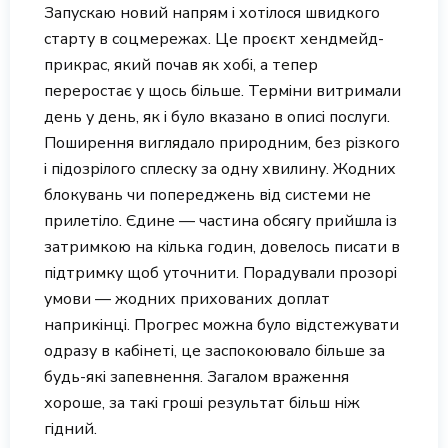
Запускаю новий напрям і хотілося швидкого
старту в соцмережах. Це проєкт хендмейд-
прикрас, який почав як хобі, а тепер
переростає у щось більше. Терміни витримали
день у день, як і було вказано в описі послуги.
Поширення виглядало природним, без різкого
і підозрілого сплеску за одну хвилину. Жодних
блокувань чи попереджень від системи не
прилетіло. Єдине — частина обсягу прийшла із
затримкою на кілька годин, довелось писати в
підтримку щоб уточнити. Порадували прозорі
умови — жодних прихованих доплат
наприкінці. Прогрес можна було відстежувати
одразу в кабінеті, це заспокоювало більше за
будь-які запевнення. Загалом враження
хороше, за такі гроші результат більш ніж
гідний.