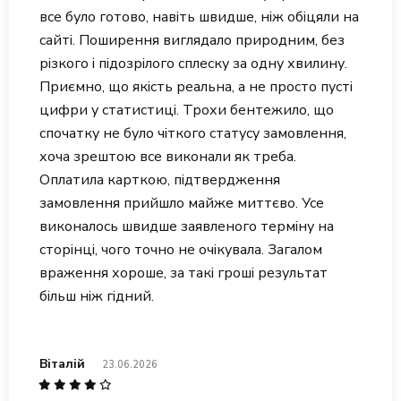
все було готово, навіть швидше, ніж обіцяли на
сайті. Поширення виглядало природним, без
різкого і підозрілого сплеску за одну хвилину.
Приємно, що якість реальна, а не просто пусті
цифри у статистиці. Трохи бентежило, що
спочатку не було чіткого статусу замовлення,
хоча зрештою все виконали як треба.
Оплатила карткою, підтвердження
замовлення прийшло майже миттєво. Усе
виконалось швидше заявленого терміну на
сторінці, чого точно не очікувала. Загалом
враження хороше, за такі гроші результат
більш ніж гідний.
Віталій
23.06.2026