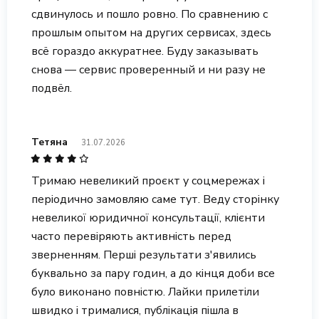
сдвинулось и пошло ровно. По сравнению с
прошлым опытом на других сервисах, здесь
всё гораздо аккуратнее. Буду заказывать
снова — сервис проверенный и ни разу не
подвёл.
Тетяна
31.07.2026
Тримаю невеликий проєкт у соцмережах і
періодично замовляю саме тут. Веду сторінку
невеликої юридичної консультації, клієнти
часто перевіряють активність перед
зверненням. Перші результати з'явились
буквально за пару годин, а до кінця доби все
було виконано повністю. Лайки прилетіли
швидко і трималися, публікація пішла в