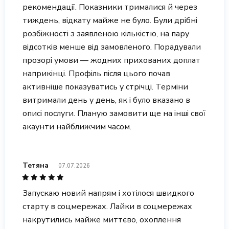
рекомендації. Показники трималися й через
тиждень, відкату майже не було. Були дрібні
розбіжності з заявленою кількістю, на пару
відсотків менше від замовленого. Порадували
прозорі умови — жодних прихованих доплат
наприкінці. Профіль після цього почав
активніше показуватись у стрічці. Терміни
витримали день у день, як і було вказано в
описі послуги. Планую замовити ще на інші свої
акаунти найближчим часом.
Тетяна
07.07.2026
Запускаю новий напрям і хотілося швидкого
старту в соцмережах. Лайки в соцмережах
накрутились майже миттєво, охоплення