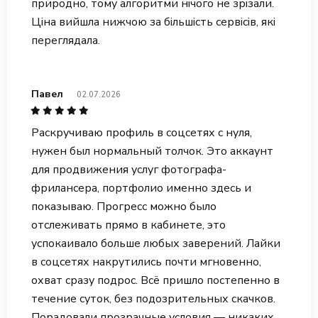
природно, тому алгоритми нічого не зрізали.
Ціна вийшла нижчою за більшість сервісів, які
переглядала.
Павел
02.07.2026
Раскручиваю профиль в соцсетях с нуля,
нужен был нормальный толчок. Это аккаунт
для продвижения услуг фотографа-
фрилансера, портфолио именно здесь и
показываю. Прогресс можно было
отслеживать прямо в кабинете, это
успокаивало больше любых заверений. Лайки
в соцсетях накрутились почти мгновенно,
охват сразу подрос. Всё пришло постепенно в
течение суток, без подозрительных скачков.
Порадовали прозрачные условия — никаких