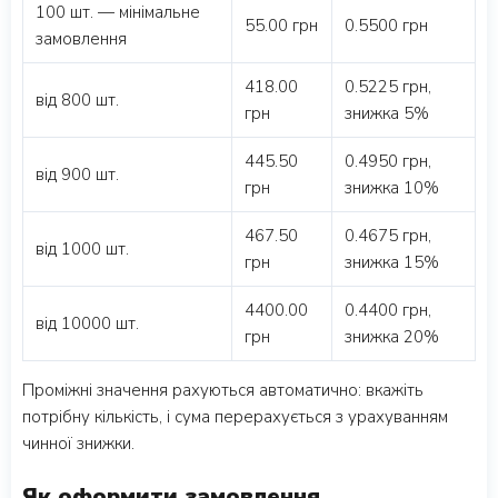
100 шт. — мінімальне
55.00 грн
0.5500 грн
замовлення
418.00
0.5225 грн,
від 800 шт.
грн
знижка 5%
445.50
0.4950 грн,
від 900 шт.
грн
знижка 10%
467.50
0.4675 грн,
від 1000 шт.
грн
знижка 15%
4400.00
0.4400 грн,
від 10000 шт.
грн
знижка 20%
Проміжні значення рахуються автоматично: вкажіть
потрібну кількість, і сума перерахується з урахуванням
чинної знижки.
Як оформити замовлення