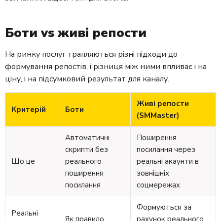
Боти vs живі репости
На ринку послуг трапляються різні підходи до
формування репостів, і різниця між ними впливає і на
ціну, і на підсумковий результат для каналу.
Живі репости
Критерій
Боти
(SMMaster)
Автоматичні
Поширення
скрипти без
посилання через
Що це
реального
реальні акаунти в
поширення
зовнішніх
посилання
соцмережах
Формуються за
Реальні
Як правило
рахунок реального