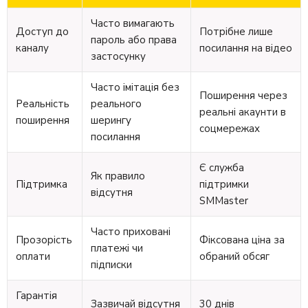
Часто вимагають
Доступ до
Потрібне лише
пароль або права
каналу
посилання на відео
застосунку
Часто імітація без
Поширення через
Реальність
реального
реальні акаунти в
поширення
шерингу
соцмережах
посилання
Є служба
Як правило
Підтримка
підтримки
відсутня
SMMaster
Часто приховані
Прозорість
Фіксована ціна за
платежі чи
оплати
обраний обсяг
підписки
Гарантія
Зазвичай відсутня
30 днів