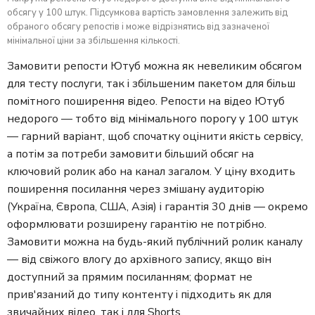
обсягу у 100 штук. Підсумкова вартість замовлення залежить від
обраного обсягу репостів і може відрізнятись від зазначеної
мінімальної ціни за збільшення кількості.
Замовити репости Ютуб можна як невеликим обсягом
для тесту послуги, так і збільшеним пакетом для більш
помітного поширення відео. Репости на відео Ютуб
недорого — тобто від мінімального порогу у 100 штук
— гарний варіант, щоб спочатку оцінити якість сервісу,
а потім за потреби замовити більший обсяг на
ключовий ролик або на канал загалом. У ціну входить
поширення посилання через змішану аудиторію
(Україна, Європа, США, Азія) і гарантія 30 днів — окремо
оформлювати розширену гарантію не потрібно.
Замовити можна на будь-який публічний ролик каналу
— від свіжого влогу до архівного запису, якщо він
доступний за прямим посиланням; формат не
прив'язаний до типу контенту і підходить як для
звичайних відео, так і для Shorts.