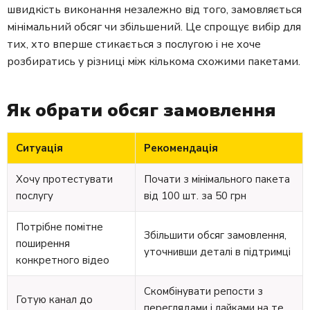
швидкість виконання незалежно від того, замовляється
мінімальний обсяг чи збільшений. Це спрощує вибір для
тих, хто вперше стикається з послугою і не хоче
розбиратись у різниці між кількома схожими пакетами.
Як обрати обсяг замовлення
Ситуація
Рекомендація
Хочу протестувати
Почати з мінімального пакета
послугу
від 100 шт. за 50 грн
Потрібне помітне
Збільшити обсяг замовлення,
поширення
уточнивши деталі в підтримці
конкретного відео
Скомбінувати репости з
Готую канал до
переглядами і лайками на те