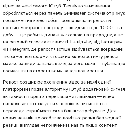
відео за межі самого Ютуб. Технічно замовлення
обробляється через панель SMMaster: система отримує
посилання на відео і обсяг, розподіляючи репости
протягом обраного періоду зі швидкістю до 10 000 на
добу — це робить динаміку схожою на природну, а не
на разовий сплеск активності. На відміну від Інстаграм
чи Telegram, де репост частіше відбувається всередині
тієї самої платформи, стосовно відеохостингу репост
майже завжди означає вихід за його межі — публікацію
посилання на сторонньому каналі поширення.
Репост розширює охоплення відео за межі однієї
платформи і подає алгоритму Ютуб додатковий сигнал
активності поряд з переглядами і лайками — відео,
навколо якого фіксується зовнішня активність і
переходи, сприймається як більш затребуване. Для
нових каналів це особливо помітно: ролик без жодної
реакції виглядає непоміченим, навіть якщо контент