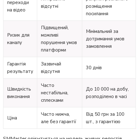
переходи
відсутні
розміщення
на відео
посилання
Підвищений,
Мінімальний за
Ризик для
можливі
дотримання умов
каналу
порушення умов
замовлення
платформи
Гарантія
Зазвичай
30 днів
результату
відсутня
Часто
Швидкість
До 10 000 на добу,
нестабільна,
виконання
розподілено в часі
сплесками
Часто нижча,
Від 50 грн за 100
Ціна
але без гарантії
шт., з гарантією
SMMaster орієнтується на модель живих репостів