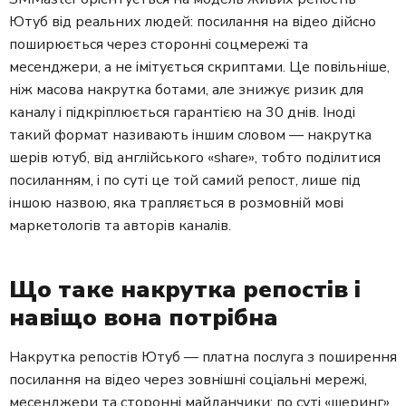
Ютуб від реальних людей: посилання на відео дійсно
поширюється через сторонні соцмережі та
месенджери, а не імітується скриптами. Це повільніше,
ніж масова накрутка ботами, але знижує ризик для
каналу і підкріплюється гарантією на 30 днів. Іноді
такий формат називають іншим словом — накрутка
шерів ютуб, від англійського «share», тобто поділитися
посиланням, і по суті це той самий репост, лише під
іншою назвою, яка трапляється в розмовній мові
маркетологів та авторів каналів.
Що таке накрутка репостів і
навіщо вона потрібна
Накрутка репостів Ютуб — платна послуга з поширення
посилання на відео через зовнішні соціальні мережі,
месенджери та сторонні майданчики: по суті «шеринг»