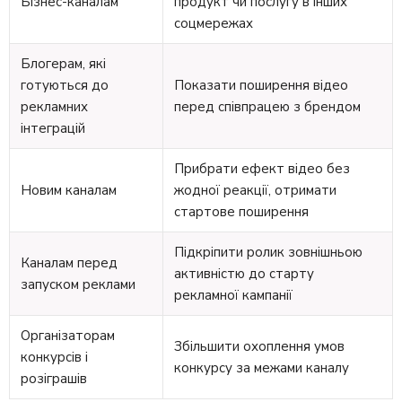
Бізнес-каналам
продукт чи послугу в інших
соцмережах
Блогерам, які
готуються до
Показати поширення відео
рекламних
перед співпрацею з брендом
інтеграцій
Прибрати ефект відео без
Новим каналам
жодної реакції, отримати
стартове поширення
Підкріпити ролик зовнішньою
Каналам перед
активністю до старту
запуском реклами
рекламної кампанії
Організаторам
Збільшити охоплення умов
конкурсів і
конкурсу за межами каналу
розіграшів