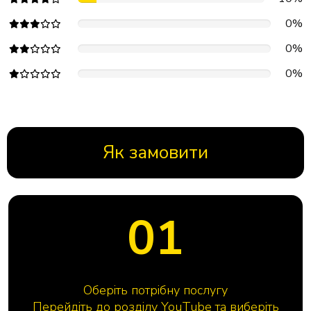
0%
0%
0%
Як замовити
01
Оберіть потрібну послугу
Перейдіть до розділу YouTube та виберіть