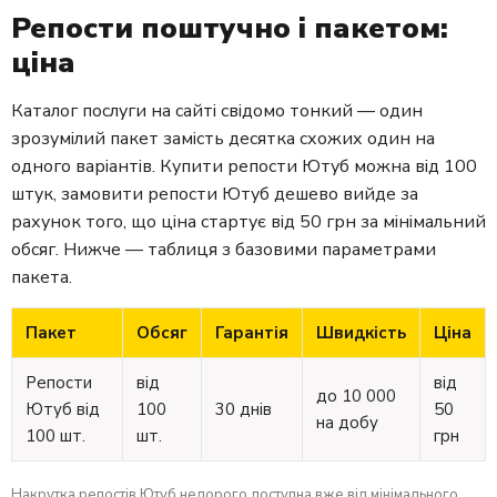
Репости поштучно і пакетом:
ціна
Каталог послуги на сайті свідомо тонкий — один
зрозумілий пакет замість десятка схожих один на
одного варіантів. Купити репости Ютуб можна від 100
штук, замовити репости Ютуб дешево вийде за
рахунок того, що ціна стартує від 50 грн за мінімальний
обсяг. Нижче — таблиця з базовими параметрами
пакета.
Пакет
Обсяг
Гарантія
Швидкість
Ціна
Репости
від
від
до 10 000
Ютуб від
100
30 днів
50
на добу
100 шт.
шт.
грн
Накрутка репостів Ютуб недорого доступна вже від мінімального