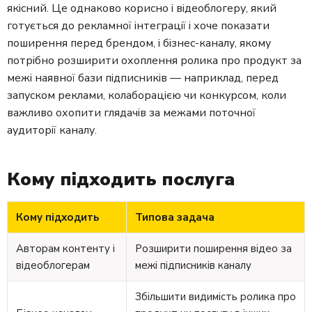
якісний. Це однаково корисно і відеоблогеру, який
готується до рекламної інтеграції і хоче показати
поширення перед брендом, і бізнес-каналу, якому
потрібно розширити охоплення ролика про продукт за
межі наявної бази підписників — наприклад, перед
запуском реклами, колаборацією чи конкурсом, коли
важливо охопити глядачів за межами поточної
аудиторії каналу.
Кому підходить послуга
Кому підходить
Типова задача
Авторам контенту і
Розширити поширення відео за
відеоблогерам
межі підписників каналу
Збільшити видимість ролика про