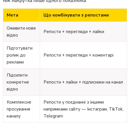
ніж накрутка лише одного показника.
Мета
Що комбінувати з репостами
Оживити нове
Репости + перегляди + лайки
відео
Підготувати
ролик до
Репости + перегляди + коментарі
реклами
Підсилити
конкретне
Репости + лайки + підписники на канал
відео
Комплексне
Репости у поєднанні з іншими
просування
напрямками сайту — Інстаграм, TikTok,
каналу
Telegram