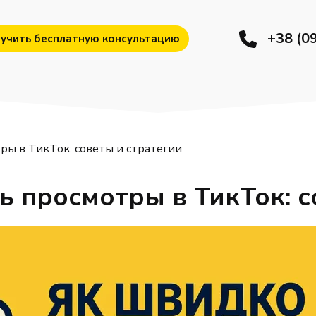
+38 (0
учить бесплатную консультацию
ры в ТикТок: советы и стратегии
ь просмотры в ТикТок: с