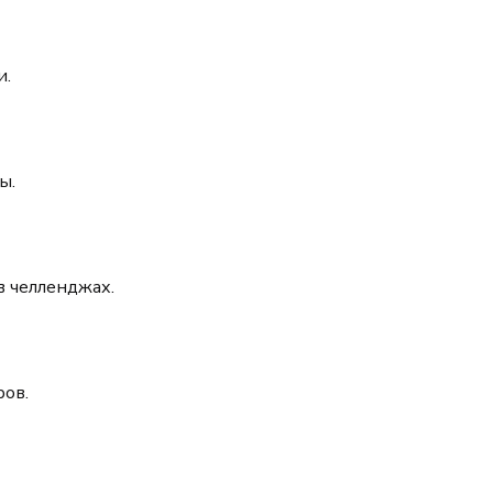
и.
ы.
в челленджах.
ров.