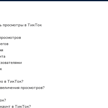
ь просмотры в ТикТок
просмотров
тегов
мя
нта
ьзователями
к
ео в ТикТок?
увеличения просмотров?
ок?
ккаунт в ТикТок?