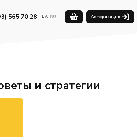
93) 565 70 28
UA
RU
Авторизация
оветы и стратегии