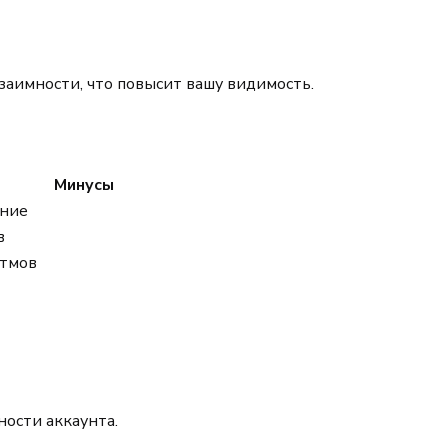
заимности, что повысит вашу видимость.
Минусы
ание
в
итмов
ости аккаунта.