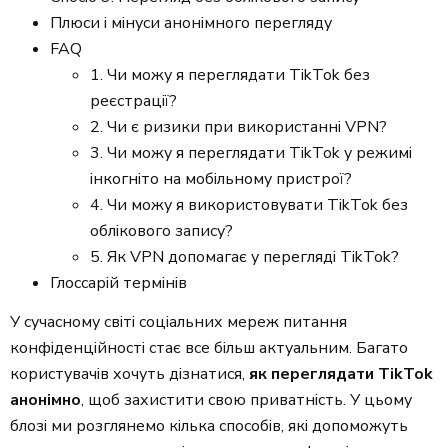
Плюси і мінуси анонімного перегляду
FAQ
1. Чи можу я переглядати TikTok без
реєстрації?
2. Чи є ризики при використанні VPN?
3. Чи можу я переглядати TikTok у режимі
інкогніто на мобільному пристрої?
4. Чи можу я використовувати TikTok без
облікового запису?
5. Як VPN допомагає у перегляді TikTok?
Глоссарій термінів
У сучасному світі соціальних мереж питання
конфіденційності стає все більш актуальним. Багато
користувачів хочуть дізнатися,
як переглядати TikTok
анонімно
, щоб захистити свою приватність. У цьому
блозі ми розглянемо кілька способів, які допоможуть