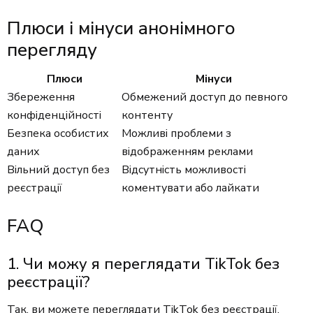
Плюси і мінуси анонімного
перегляду
Плюси
Мінуси
Збереження
Обмежений доступ до певного
конфіденційності
контенту
Безпека особистих
Можливі проблеми з
даних
відображенням реклами
Вільний доступ без
Відсутність можливості
реєстрації
коментувати або лайкати
FAQ
1. Чи можу я переглядати TikTok без
реєстрації?
Так, ви можете переглядати TikTok без реєстрації,