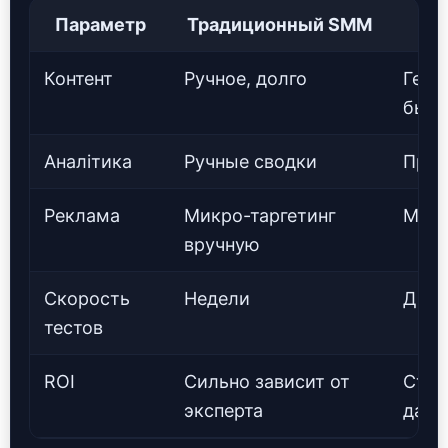
Параметр
Традиционный SMM
Контент
Ручное, долго
Гене
быст
Аналітика
Ручные сводки
Прог
Реклама
Микро-таргетинг
Моде
вручную
Скорость
Недели
Дни/
тестов
ROI
Сильно зависит от
Стаб
эксперта
данн