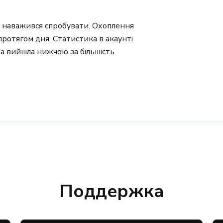
і наважився спробувати. Охоплення
протягом дня. Статистика в акаунті
на вийшла нижчою за більшість
Поддержка