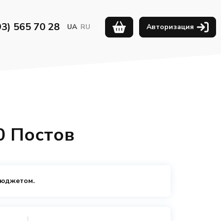
93) 565 70 28
UA
RU
Авторизация
0 Постов
бюджетом.