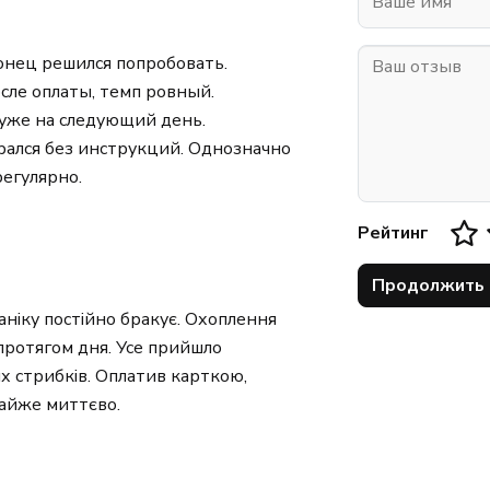
онец решился попробовать.
сле оплаты, темп ровный.
 уже на следующий день.
рался без инструкций. Однозначно
егулярно.
Рейтинг
Продолжить
ганіку постійно бракує. Охоплення
протягом дня. Усе прийшло
их стрибків. Оплатив карткою,
айже миттєво.