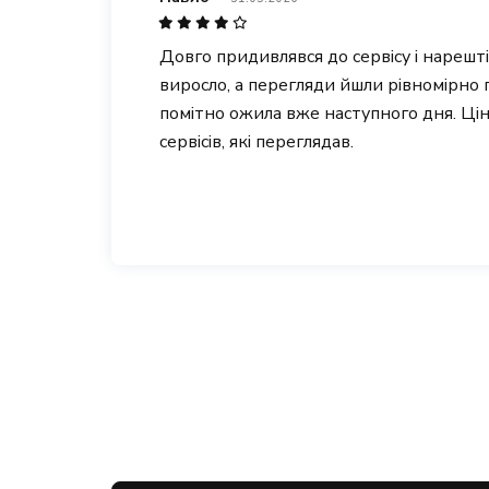
Довго придивлявся до сервісу і нарешт
виросло, а перегляди йшли рівномірно 
помітно ожила вже наступного дня. Ці
сервісів, які переглядав.