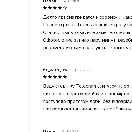
Павел
14.07.2026
Долго присматривался к сервису и нак
Просмотры на Telegram пошли сразу по
Статистика в аккаунте заметно ожила
Оформление заняло пару минут, разоб
рекомендую, сам пользуюсь сервисом р
fit_with_ira
04.07.2026
Веду сторінку Telegram сам, часу на ор
виросло, а перегляди йшли рівномірно 
поступово протягом доби, без підозріл
підтвердження замовлення прийшло м
Павло
31.05.2026