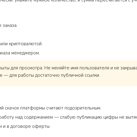
ески: укажите нужное количество, и сумма пересчитается с уч
 заказа.
 или криптовалютой.
аказа менеджером.
ты для просмотра. Не меняйте имя пользователя и не закрывай
е — для работы достаточно публичной ссылки.
ий скачок платформы считают подозрительным.
т работу над содержанием — слабую публикацию цифры не вытян
ги и в договоре оферты.