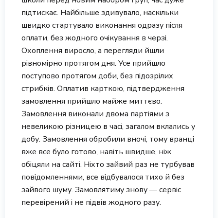
школи перед новим набором груп, час дуже
підтискає. Найбільше здивувало, наскільки
швидко стартувало виконання одразу після
оплати, без жодного очікування в черзі.
Охоплення виросло, а перегляди йшли
рівномірно протягом дня. Усе прийшло
поступово протягом доби, без підозрілих
стрибків. Оплатив карткою, підтвердження
замовлення прийшло майже миттєво.
Замовлення виконали двома партіями з
невеликою різницею в часі, загалом вклались у
добу. Замовлення обробили вночі, тому вранці
вже все було готово, навіть швидше, ніж
обіцяли на сайті. Ніхто зайвий раз не турбував
повідомленнями, все відбувалося тихо й без
зайвого шуму. Замовлятиму знову — сервіс
перевірений і не підвів жодного разу.