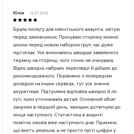
Юлія
21.07.2026
Брала послугу для клієнтського акаунта, звітую
перед замовником. Просуваю сторінку мовної
школи перед новим набором груп, час дуже
підтискає. Усе виконалось швидше заявленого
терміну на сторінці, чого точно не очікувала.
Відео швидко набрало перегляди й дійшло до
рекомендованого. Порівняно з попереднім
досвідом на інших сервісах, тут усе значно
акуратніше. Підтримка відповіла швидко й по
суті, коли уточнювала деталі. Основний обсяг
закрили в перший день, залишок дотягнули до
кінця наступного. Статистика в акаунті
помітно ожила вже наступного дня. Приємно,
що якість реальна, а не просто пусті цифри у