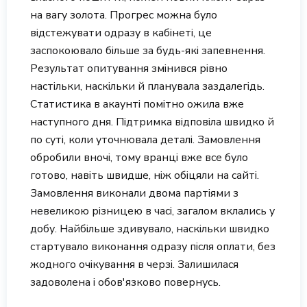
на вагу золота. Прогрес можна було
відстежувати одразу в кабінеті, це
заспокоювало більше за будь-які запевнення.
Результат опитування змінився рівно
настільки, наскільки й планувала заздалегідь.
Статистика в акаунті помітно ожила вже
наступного дня. Підтримка відповіла швидко й
по суті, коли уточнювала деталі. Замовлення
обробили вночі, тому вранці вже все було
готово, навіть швидше, ніж обіцяли на сайті.
Замовлення виконали двома партіями з
невеликою різницею в часі, загалом вклались у
добу. Найбільше здивувало, наскільки швидко
стартувало виконання одразу після оплати, без
жодного очікування в черзі. Залишилася
задоволена і обов'язково повернусь.