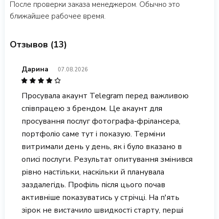
После проверки заказа менеджером. Обычно это
ближайшее рабочее время.
Отзывов (13)
Дарина
07.08.2026
Просувала акаунт Telegram перед важливою
співпрацею з брендом. Це акаунт для
просування послуг фотографа-фрілансера,
портфоліо саме тут і показую. Терміни
витримали день у день, як і було вказано в
описі послуги. Результат опитування змінився
рівно настільки, наскільки й планувала
заздалегідь. Профіль після цього почав
активніше показуватись у стрічці. На п'ять
зірок не вистачило швидкості старту, перші