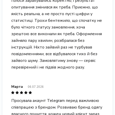
Голоси зарахувались коректно, і результат
опитування змінився як треба. Приємно, що
якість реальна, а не просто пусті цифри у
статистиці. Трохи бентежило, що спочатку не
було чіткого статусу замовлення, хоча
зрештою все виконали як треба. Оформлення
зайняло пару хвилин, розібралася без
інструкцій. Ніхто зайвий раз не турбував
повідомленнями, все відбувалося тихо й без
зайвого шуму. Замовлятиму знову — сервіс
перевірений і не підвів жодного разу.
Марта
06.07.2026
Просувала акаунт Telegram перед важливою
співпрацею з брендом. Розвиваю бренд одягу
власного пошиття, кожен новий клієнт зараз