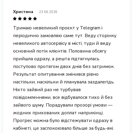
Христина
23.06.2026
Тримаю невеликий проєкт у Telegram і
періодично замовляю саме тут. Веду сторінку
невеликого автосервісу в місті, туди й веду
основний потік клієнтів. Половина обсягу
прийшла одразу, а решта підтягнулась
поступово протягом двох днів без затримок.
Результат опитування змінився рівно
настільки, наскільки й планувала заздалегідь.
Ніхто зайвий раз не турбував
повідомленнями, все відбувалося тихо й без
зайвого шуму. Порадували прозорі умови —
жодних прихованих доплат наприкінці.
Прогрес можна було відстежувати одразу в
кабінеті, це заспокоювало більше за будь-які