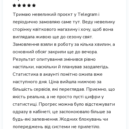
Тримаю невеликий проєкт у Telegram і
періодично замовляю саме тут. Веду невелику
сторінку квіткового магазину і хочу, щоб вона
виглядала живою ще до сезону свят.
Замовлення взяли в роботу за кілька хвилин, а
основний обсяг закрили ще до вечора.
Результат опитування змінився рівно
настільки, наскільки й планував заздалегідь.
Статистика в акаунті помітно ожила вже
наступного дня. Ціна вийшла нижчою за
більшість сервісів, які переглядав. Приємно, що
якість реальна, а не просто пусті цифри у
статистиці. Прогрес можна було відстежувати
одразу в кабінеті, це заспокоювало більше за
будь-які запевнення. Жодних блокувань чи
попереджень від системи не прилетіло.