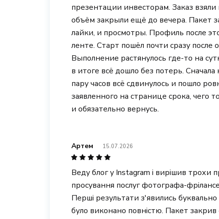
презентации инвесторам. Заказ взяли в
объём закрыли ещё до вечера. Пакет з
лайки, и просмотры. Профиль после эт
ленте. Старт пошёл почти сразу после 
Выполнение растянулось где-то на сутк
в итоге всё дошло без потерь. Сначала 
пару часов всё сдвинулось и пошло ро
заявленного на странице срока, чего т
и обязательно вернусь.
Артем
15.07.2026
Веду блог у Instagram і вирішив трохи
просування послуг фотографа-фрілансер
Перші результати з'явились буквально з
було виконано повністю. Пакет закрив од