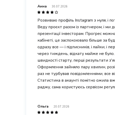
Анна
30.07.2026
Розвиваю профіль Instagram з нуля, і 
Веду проєкт разом із партнером, і ми 
презентації інвесторам. Прогрес можна
кабінеті, це заспокоювало більше за бу
одразу все — і підписників, і лайки, і 
через тиждень, відкату майже не було. 
швидкості старту, перші результати з'яв
Оформлення зайняло пару хвилин, розіб
раз не турбував повідомленнями, все ві
Статистика в акаунті помітно ожила в
раджу, сама користуюсь сервісом регул
Ольга
20.07.2026