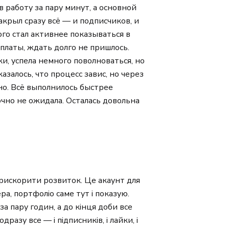
 работу за пару минут, а основной
акрыл сразу всё — и подписчиков, и
ого стал активнее показываться в
оплаты, ждать долго не пришлось.
и, успела немного поволноваться, но
казалось, что процесс завис, но через
вно. Всё выполнилось быстрее
очно не ожидала. Осталась довольна
 прискорити розвиток. Це акаунт для
а, портфоліо саме тут і показую.
а пару годин, а до кінця доби все
разу все — і підписників, і лайки, і