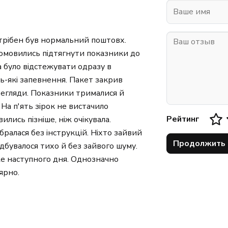
потрібен був нормальний поштовх.
домовились підтягнути показники до
 було відстежувати одразу в
дь-які запевнення. Пакет закрив
перегляди. Показники трималися й
На п'ять зірок не вистачило
Рейтинг
ились пізніше, ніж очікувала.
ралася без інструкцій. Ніхто зайвий
Продолжить
дбувалося тихо й без зайвого шуму.
же наступного дня. Однозначно
ярно.