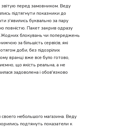
а, звітую перед замовником. Веду
ились підтягнути показники до
ати з'явились буквально за пару
ано повністю. Пакет закрив одразу
яди. Жодних блокувань чи попереджень
ижчою за більшість сервісів, які
отягом доби, без підозрілих
ому вранці вже все було готово,
иємно, що якість реальна, а не
шилася задоволена і обов'язково
 своего небольшого магазина. Веду
ворились подтянуть показатели к