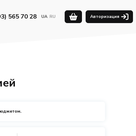
93) 565 70 28
UA
RU
Авторизация
ией
бюджетом.