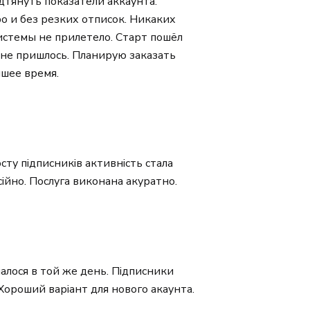
дтянуть показатели аккаунта.
о и без резких отписок. Никаких
стемы не прилетело. Старт пошёл
о не пришлось. Планирую заказать
йшее время.
осту підписників активність стала
ійно. Послуга виконана акуратно.
чалося в той же день. Підписники
 Хороший варіант для нового акаунта.