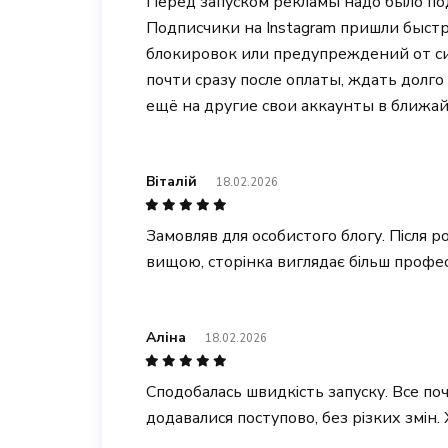
Перед запуском рекламы надо было по
Подписчики на Instagram пришли быстр
блокировок или предупреждений от си
почти сразу после оплаты, ждать долг
ещё на другие свои аккаунты в ближа
Віталій
18.02.2026
Замовляв для особистого блогу. Після р
вищою, сторінка виглядає більш профес
Аліна
18.02.2026
Сподобалась швидкість запуску. Все по
додавалися поступово, без різких змін.