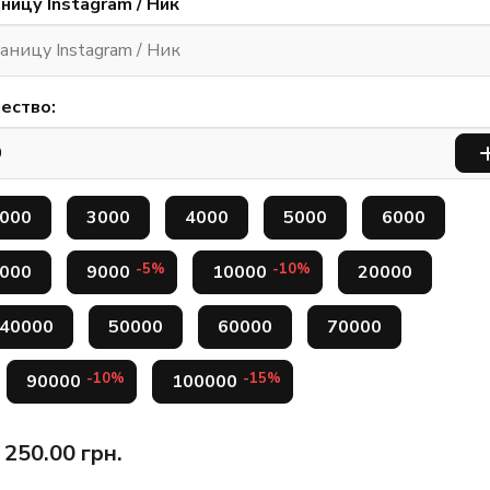
ницу Instagram / Ник
ество:
000
3000
4000
5000
6000
-5%
-10%
000
9000
10000
20000
40000
50000
60000
70000
-10%
-15%
90000
100000
250.00
грн.