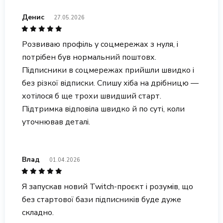
Денис
27.05.2026
Розвиваю профіль у соцмережах з нуля, і
потрібен був нормальний поштовх.
Підписники в соцмережах прийшли швидко і
без різкої відписки. Спишу хіба на дрібницю —
хотілося б ще трохи швидший старт.
Підтримка відповіла швидко й по суті, коли
уточнював деталі.
Влад
01.04.2026
Я запускав новий Twitch-проєкт і розумів, що
без стартової бази підписників буде дуже
складно.