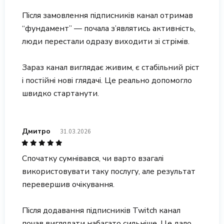
Після замовлення підписників канал отримав
“фундамент” — почала з’являтись активність,
люди перестали одразу виходити зі стрімів.
Зараз канал виглядає живим, є стабільний ріст
і постійні нові глядачі. Це реально допомогло
швидко стартанути.
Дмитро
31.03.2026
Спочатку сумнівався, чи варто взагалі
використовувати таку послугу, але результат
перевершив очікування.
Після додавання підписників Twitch канал
почав виглядати набагато сильніше. Це дало