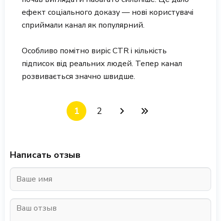
ефект соціального доказу — нові користувачі
сприймали канал як популярний.
Особливо помітно виріс CTR і кількість
підписок від реальних людей. Тепер канал
розвивається значно швидше.
1
2
Написать отзыв