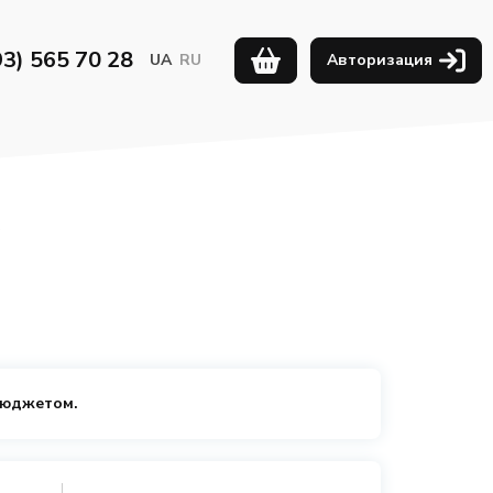
93) 565 70 28
UA
RU
Авторизация
бюджетом.