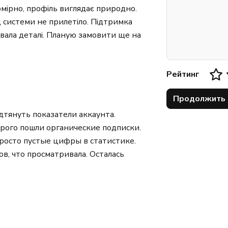
мірно, профіль виглядає природно.
системи не прилетіло. Підтримка
ювала деталі. Планую замовити ще на
Рейтинг
Продолжить
дтянуть показатели аккаунта.
орого пошли органические подписки.
просто пустые цифры в статистике.
в, что просматривала. Осталась