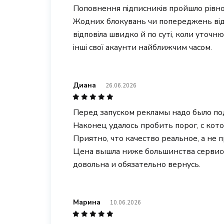
Поповнення підписників пройшло рівно
Жодних блокувань чи попереджень від 
відповіла швидко й по суті, коли уточн
інші свої акаунти найближчим часом.
Диана
26.06.2026
Перед запуском рекламы надо было по
Наконец удалось пробить порог, с кот
Приятно, что качество реальное, а не 
Цена вышла ниже большинства сервисо
довольна и обязательно вернусь.
Марина
10.06.2026