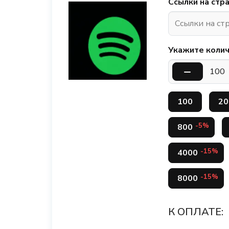
Ссылки на стр
Укажите колич
100
20
-5%
800
-15%
4000
-15%
8000
К ОПЛАТЕ: