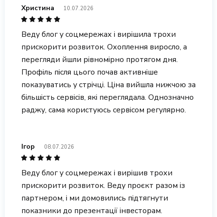
Христина
10.07.2026
Веду блог у соцмережах і вирішила трохи
прискорити розвиток. Охоплення виросло, а
перегляди йшли рівномірно протягом дня.
Профіль після цього почав активніше
показуватись у стрічці. Ціна вийшла нижчою за
більшість сервісів, які переглядала. Однозначно
раджу, сама користуюсь сервісом регулярно.
Ігор
08.07.2026
Веду блог у соцмережах і вирішив трохи
прискорити розвиток. Веду проєкт разом із
партнером, і ми домовились підтягнути
показники до презентації інвесторам.