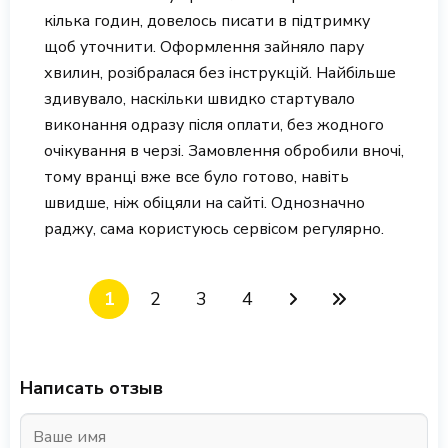
кілька годин, довелось писати в підтримку
щоб уточнити. Оформлення зайняло пару
хвилин, розібралася без інструкцій. Найбільше
здивувало, наскільки швидко стартувало
виконання одразу після оплати, без жодного
очікування в черзі. Замовлення обробили вночі,
тому вранці вже все було готово, навіть
швидше, ніж обіцяли на сайті. Однозначно
раджу, сама користуюсь сервісом регулярно.
1
2
3
4
Написать отзыв