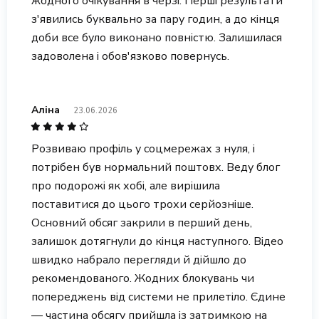
жодного очікування в черзі. Перші результати
з'явились буквально за пару годин, а до кінця
доби все було виконано повністю. Залишилася
задоволена і обов'язково повернусь.
Аліна
23.06.2026
Розвиваю профіль у соцмережах з нуля, і
потрібен був нормальний поштовх. Веду блог
про подорожі як хобі, але вирішила
поставитися до цього трохи серйозніше.
Основний обсяг закрили в перший день,
залишок дотягнули до кінця наступного. Відео
швидко набрало перегляди й дійшло до
рекомендованого. Жодних блокувань чи
попереджень від системи не прилетіло. Єдине
— частина обсягу прийшла із затримкою на