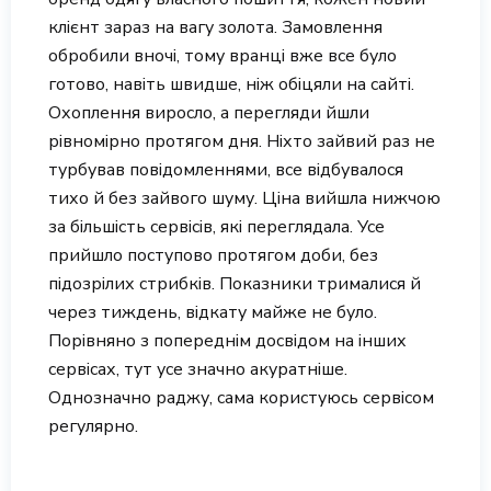
клієнт зараз на вагу золота. Замовлення
обробили вночі, тому вранці вже все було
готово, навіть швидше, ніж обіцяли на сайті.
Охоплення виросло, а перегляди йшли
рівномірно протягом дня. Ніхто зайвий раз не
турбував повідомленнями, все відбувалося
тихо й без зайвого шуму. Ціна вийшла нижчою
за більшість сервісів, які переглядала. Усе
прийшло поступово протягом доби, без
підозрілих стрибків. Показники трималися й
через тиждень, відкату майже не було.
Порівняно з попереднім досвідом на інших
сервісах, тут усе значно акуратніше.
Однозначно раджу, сама користуюсь сервісом
регулярно.