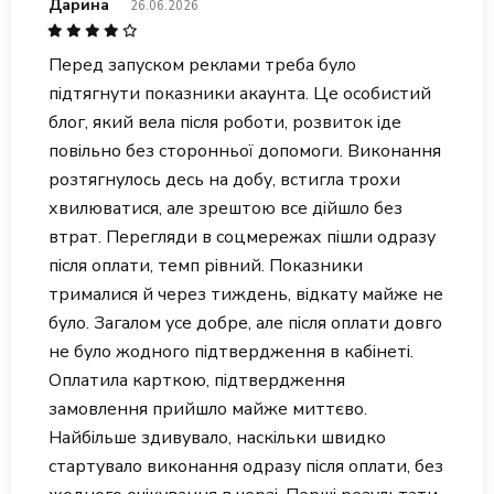
Дарина
26.06.2026
Перед запуском реклами треба було
підтягнути показники акаунта. Це особистий
блог, який вела після роботи, розвиток іде
повільно без сторонньої допомоги. Виконання
розтягнулось десь на добу, встигла трохи
хвилюватися, але зрештою все дійшло без
втрат. Перегляди в соцмережах пішли одразу
після оплати, темп рівний. Показники
трималися й через тиждень, відкату майже не
було. Загалом усе добре, але після оплати довго
не було жодного підтвердження в кабінеті.
Оплатила карткою, підтвердження
замовлення прийшло майже миттєво.
Найбільше здивувало, наскільки швидко
стартувало виконання одразу після оплати, без