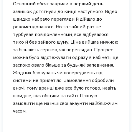
Основний обсяг закрили в перший день,
залишок дотягнули до кінця наступного. Відео
швидко набрало перегляди й дійшло до
рекомендованого. Ніхто зайвий раз не
турбував повідомленнями, все відбувалося
тихо й без зайвого шуму. Ціна вийшла нижчою
за більшість сервісів, які переглядав. Прогрес
можна було відстежувати одразу в кабінеті, це
заспокоювало більше за будь-які запевнення.
Жодних блокувань чи попереджень від
системи не прилетіло. Замовлення обробили
вночі, тому вранці вже все було готово, навіть
швидше, ніж обіцяли на сайті. Планую
замовити ще на інші свої акаунти найближчим
часом.