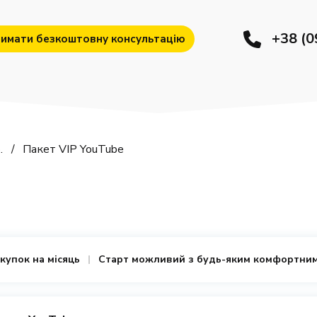
+38 (0
имати безкоштовну консультацію
.
Пакет VIP YouTube
купок на місяць
Старт можливий з будь-яким комфортним