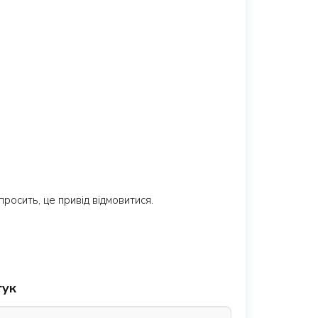
росить, це привід відмовитися.
гук