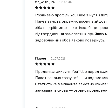
fit_with_ira
12.07.2026
Розвиваю профіль YouTube з нуля, і по
Пакет замість окремих послуг вийшов 
хіба на дрібницю — хотілося б ще тро
підтвердження замовлення прийшло м
задоволений і обов'язково повернусь.
Павел
01.07.2026
Продвигал аккаунт YouTube перед важ
Пакет закрыл сразу всё — и подписчико
Статистика в аккаунте заметно ожила
заказывать снова — сервис проверенны