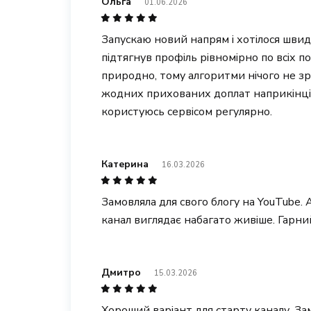
Ольга
01.06.2026
Запускаю новий напрям і хотілося швид
підтягнув профіль рівномірно по всіх 
природно, тому алгоритми нічого не зр
жодних прихованих доплат наприкінці
користуюсь сервісом регулярно.
Катерина
16.03.2026
Замовляла для свого блогу на YouTube. 
канал виглядає набагато живіше. Гарний
Дмитро
15.03.2026
Хороший варіант для старту каналу. З