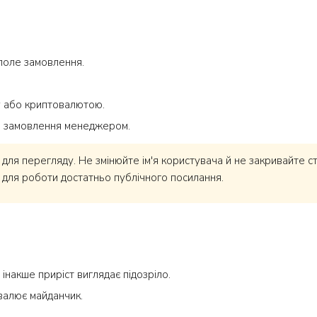
 поле замовлення.
y або криптовалютою.
и замовлення менеджером.
 для перегляду. Не змінюйте ім'я користувача й не закривайте с
 для роботи достатньо публічного посилання.
інакше приріст виглядає підозріло.
валює майданчик.