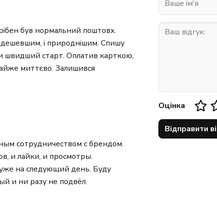
трібен був нормальний поштовх.
і дешевшим, і природнішим. Спишу
хи швидший старт. Оплатив карткою,
айже миттєво. Залишився
Оцінка
Відправити в
ным сотрудничеством с брендом.
в, и лайки, и просмотры.
 уже на следующий день. Буду
й и ни разу не подвёл.