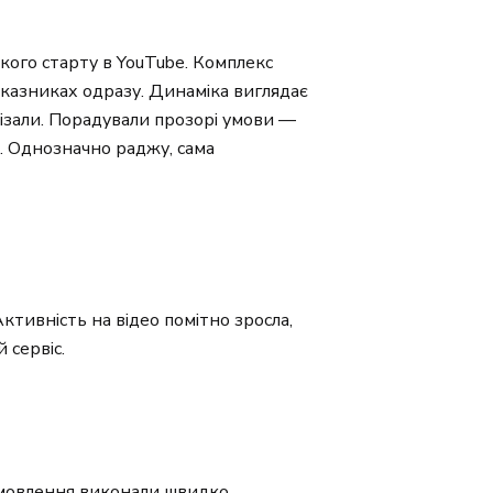
кого старту в YouTube. Комплекс
показниках одразу. Динаміка виглядає
ізали. Порадували прозорі умови —
. Однозначно раджу, сама
Активність на відео помітно зросла,
 сервіс.
амовлення виконали швидко,