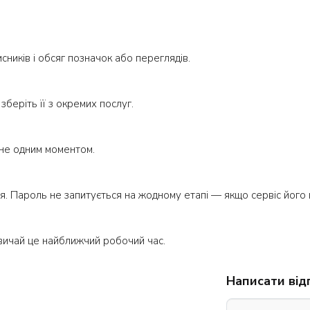
писників і обсяг позначок або переглядів.
зберіть її з окремих послуг.
 не одним моментом.
я. Пароль не запитується на жодному етапі — якщо сервіс його п
вичай це найближчий робочий час.
Написати від