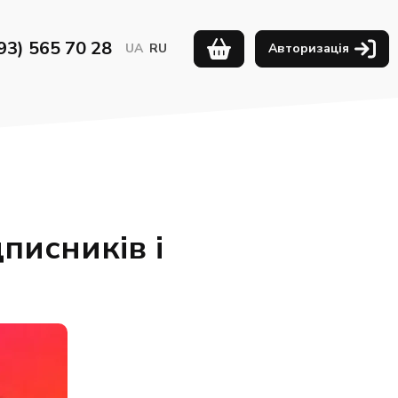
93) 565 70 28
UA
RU
Авторизація
писників і