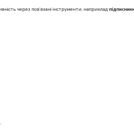
вність через пов’язані інструменти, наприклад
підписник
ї