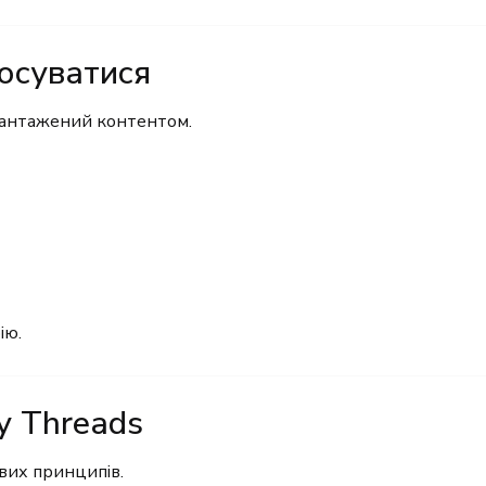
осуватися
евантажений контентом.
ію.
у Threads
вих принципів.