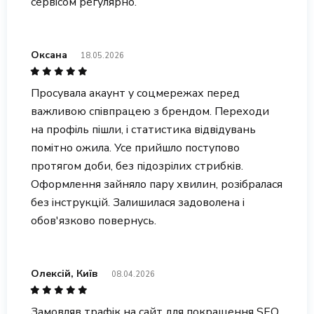
сервісом регулярно.
Оксана
18.05.2026
Просувала акаунт у соцмережах перед
важливою співпрацею з брендом. Переходи
на профіль пішли, і статистика відвідувань
помітно ожила. Усе прийшло поступово
протягом доби, без підозрілих стрибків.
Оформлення зайняло пару хвилин, розібралася
без інструкцій. Залишилася задоволена і
обов'язково повернусь.
Олексій, Київ
08.04.2026
Замовляв трафік на сайт для покращення SEO