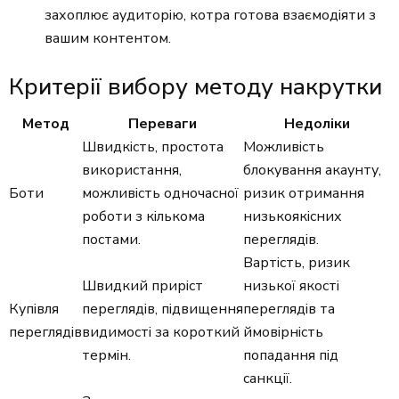
захоплює аудиторію, котра готова взаємодіяти з
вашим контентом.
Критерії вибору методу накрутки
Метод
Переваги
Недоліки
Швидкість, простота
Можливість
використання,
блокування акаунту,
Боти
можливість одночасної
ризик отримання
роботи з кількома
низькоякісних
постами.
переглядів.
Вартість, ризик
Швидкий приріст
низької якості
Купівля
переглядів, підвищення
переглядів та
переглядів
видимості за короткий
ймовірність
термін.
попадання під
санкції.