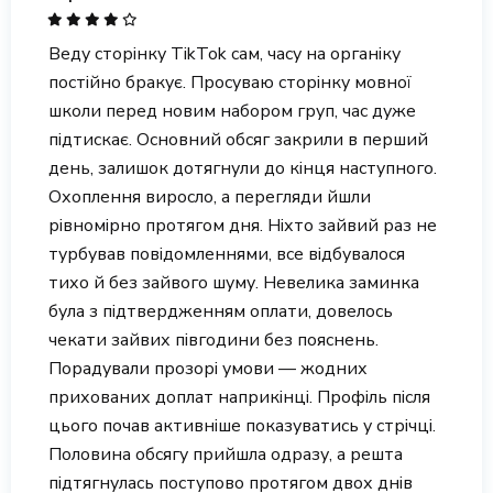
Веду сторінку TikTok сам, часу на органіку
постійно бракує. Просуваю сторінку мовної
школи перед новим набором груп, час дуже
підтискає. Основний обсяг закрили в перший
день, залишок дотягнули до кінця наступного.
Охоплення виросло, а перегляди йшли
рівномірно протягом дня. Ніхто зайвий раз не
турбував повідомленнями, все відбувалося
тихо й без зайвого шуму. Невелика заминка
була з підтвердженням оплати, довелось
чекати зайвих півгодини без пояснень.
Порадували прозорі умови — жодних
прихованих доплат наприкінці. Профіль після
цього почав активніше показуватись у стрічці.
Половина обсягу прийшла одразу, а решта
підтягнулась поступово протягом двох днів