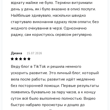
відкату майже не було. Терміни витримали
день у день, як і було вказано в описі послуги.
Найбільше здивувало, наскільки швидко
стартувало виконання одразу після оплати, без
жодного очікування в черзі. Однозначно
раджу, сам користуюсь сервісом регулярно.
Диана
15.07.2026
Веду блог в TikTok и решила немного
ускорить развитие. Это личный блог, который
вела после работы, развитие идёт медленно
без посторонней помощи. Первые результаты
появились буквально за пару часов, а к концу
суток всё было выполнено полностью. Видео
быстро набрало просмотры и дошло до