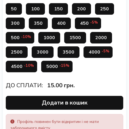
50
100
150
200
250
-5%
300
350
400
450
-10%
500
1000
1500
2000
-5%
2500
3000
3500
4000
-10%
-15%
4500
5000
ДО СПЛАТИ:
15.00
грн.
Додати в кошик
Профіль повинен бути відкритим і не мати
забороненого вмісту.