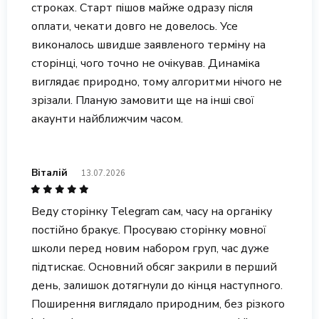
строках. Старт пішов майже одразу після
оплати, чекати довго не довелось. Усе
виконалось швидше заявленого терміну на
сторінці, чого точно не очікував. Динаміка
виглядає природно, тому алгоритми нічого не
зрізали. Планую замовити ще на інші свої
акаунти найближчим часом.
Віталій
13.07.2026
Веду сторінку Telegram сам, часу на органіку
постійно бракує. Просуваю сторінку мовної
школи перед новим набором груп, час дуже
підтискає. Основний обсяг закрили в перший
день, залишок дотягнули до кінця наступного.
Поширення виглядало природним, без різкого