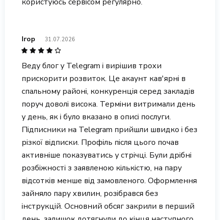
користуюсь сервісом регулярно.
Ігор
31.07.2026
Веду блог у Telegram і вирішив трохи
прискорити розвиток. Це акаунт кав'ярні в
спальному районі, конкуренція серед закладів
поруч доволі висока. Терміни витримали день
у день, як і було вказано в описі послуги.
Підписники на Telegram прийшли швидко і без
різкої відписки. Профіль після цього почав
активніше показуватись у стрічці. Були дрібні
розбіжності з заявленою кількістю, на пару
відсотків менше від замовленого. Оформлення
зайняло пару хвилин, розібрався без
інструкцій. Основний обсяг закрили в перший
день, залишок дотягнули до кінця наступного.