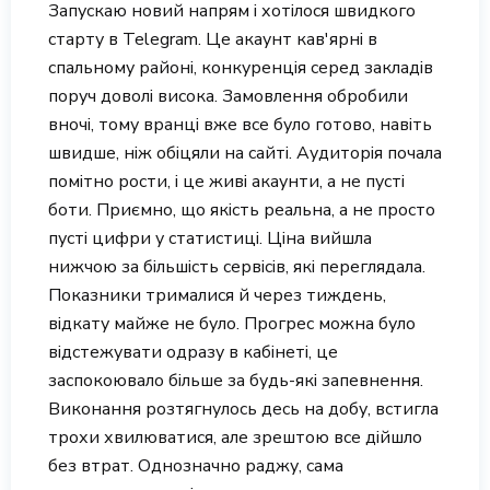
Запускаю новий напрям і хотілося швидкого
старту в Telegram. Це акаунт кав'ярні в
спальному районі, конкуренція серед закладів
поруч доволі висока. Замовлення обробили
вночі, тому вранці вже все було готово, навіть
швидше, ніж обіцяли на сайті. Аудиторія почала
помітно рости, і це живі акаунти, а не пусті
боти. Приємно, що якість реальна, а не просто
пусті цифри у статистиці. Ціна вийшла
нижчою за більшість сервісів, які переглядала.
Показники трималися й через тиждень,
відкату майже не було. Прогрес можна було
відстежувати одразу в кабінеті, це
заспокоювало більше за будь-які запевнення.
Виконання розтягнулось десь на добу, встигла
трохи хвилюватися, але зрештою все дійшло
без втрат. Однозначно раджу, сама