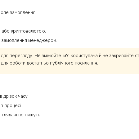
поле замовлення.
y або криптовалютою.
и замовлення менеджером.
 для перегляду. Не змінюйте ім'я користувача й не закривайте с
 для роботи достатньо публічного посилання.
ідрізок часу.
в процесі.
 глядачі не пишуть.