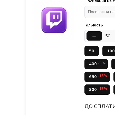
Посилання на с
Кількість
50
100
-5%
400
-15%
650
-15%
900
ДО СПЛАТИ