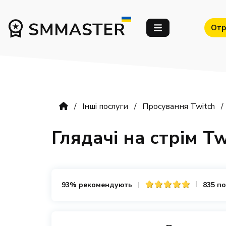
Отр
Інші послуги
Просування Twitch
Глядачі на стрім Tw
93% рекомендують
835 по