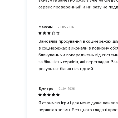
аккаунте заметно ожила уже на следу
сервис проверенный и ни разу не подв
Максим
20.05.2026
Замовляв просування в соцмережах для
в соцмережах виконали в повному обсяз
блокувань чи попереджень від системи
за більшість сервісів, які переглядав. З
результат більш ніж гідний.
Дмитро
01.04.2026
Я стримлю ігри і для мене дуже важлив
перших хвилин. Без цього глядачі прос