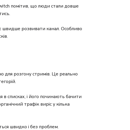
Twitch помітив, що люди стали довше
тись.
ає швидше розвивати канал. Особливо
ків.
о для розгону стримів. Це реально
егорій.
я в списках, і його починають бачити
органічний трафік виріс у кілька
ться швидко і без проблем.