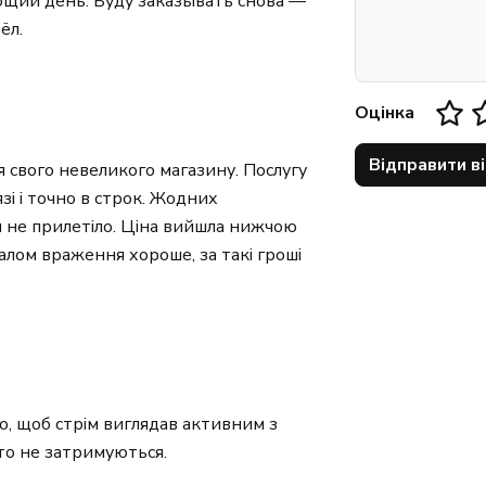
ющий день. Буду заказывать снова —
ёл.
Оцінка
Відправити в
 свого невеликого магазину. Послугу
і і точно в строк. Жодних
 не прилетіло. Ціна вийшла нижчою
агалом враження хороше, за такі гроші
о, щоб стрім виглядав активним з
то не затримуються.