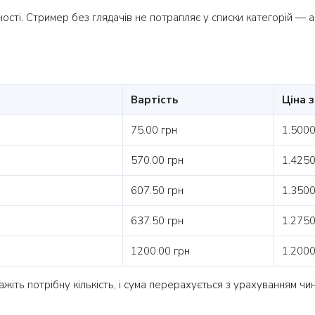
тності. Стример без глядачів не потрапляє у списки категорій — 
Вартість
Ціна 
75.00 грн
1.5000
570.00 грн
1.4250
607.50 грн
1.3500
637.50 грн
1.2750
1200.00 грн
1.2000
іть потрібну кількість, і сума перерахується з урахуванням чин