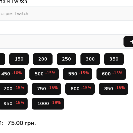
трім Twitch
150
200
250
300
350
-10%
-15%
-15%
-15%
450
500
550
600
-15%
-15%
-15%
-15%
700
750
800
850
-15%
-19%
950
1000
:
75.00
грн.