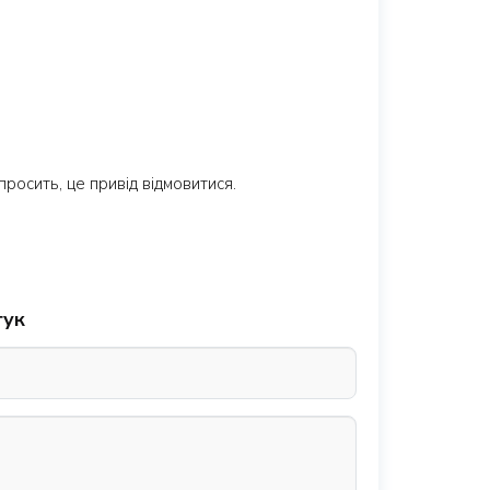
росить, це привід відмовитися.
гук