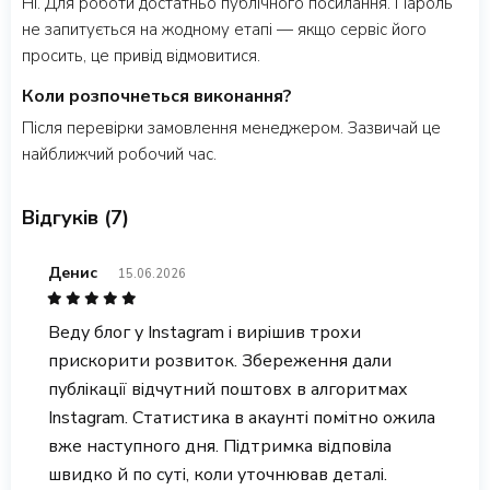
Ні. Для роботи достатньо публічного посилання. Пароль
не запитується на жодному етапі — якщо сервіс його
просить, це привід відмовитися.
Коли розпочнеться виконання?
Після перевірки замовлення менеджером. Зазвичай це
найближчий робочий час.
Відгуків (7)
Денис
15.06.2026
Веду блог у Instagram і вирішив трохи
прискорити розвиток. Збереження дали
публікації відчутний поштовх в алгоритмах
Instagram. Статистика в акаунті помітно ожила
вже наступного дня. Підтримка відповіла
швидко й по суті, коли уточнював деталі.