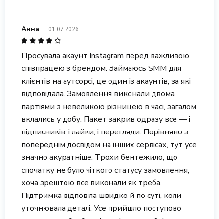
Анна
01.07.2026
Просувала акаунт Instagram перед важливою
співпрацею з брендом. Займаюсь SMM для
клієнтів на аутсорсі, це один із акаунтів, за які
відповідала. Замовлення виконали двома
партіями з невеликою різницею в часі, загалом
вклались у добу. Пакет закрив одразу все — і
підписників, і лайки, і перегляди. Порівняно з
попереднім досвідом на інших сервісах, тут усе
значно акуратніше. Трохи бентежило, що
спочатку не було чіткого статусу замовлення,
хоча зрештою все виконали як треба.
Підтримка відповіла швидко й по суті, коли
уточнювала деталі. Усе прийшло поступово