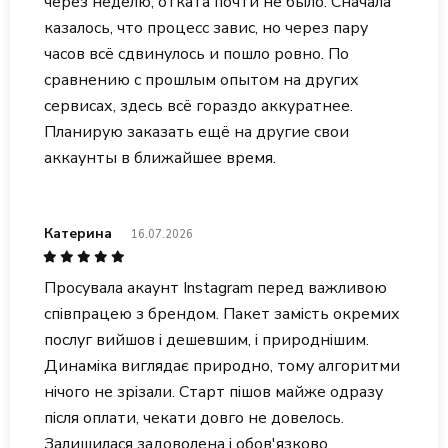
через неделю, отката почти не было. Сначала
казалось, что процесс завис, но через пару
часов всё сдвинулось и пошло ровно. По
сравнению с прошлым опытом на других
сервисах, здесь всё гораздо аккуратнее.
Планирую заказать ещё на другие свои
аккаунты в ближайшее время.
Катерина
16.07.2026
Просувала акаунт Instagram перед важливою
співпрацею з брендом. Пакет замість окремих
послуг вийшов і дешевшим, і природнішим.
Динаміка виглядає природно, тому алгоритми
нічого не зрізали. Старт пішов майже одразу
після оплати, чекати довго не довелось.
Залишилася задоволена і обов'язково